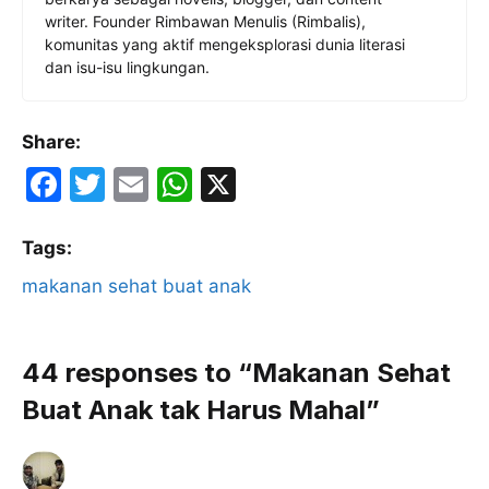
writer. Founder Rimbawan Menulis (Rimbalis),
komunitas yang aktif mengeksplorasi dunia literasi
dan isu-isu lingkungan.
Share:
F
T
E
W
X
a
w
m
h
c
itt
ai
at
Tags:
e
er
l
s
makanan sehat buat anak
b
A
o
p
44 responses to “Makanan Sehat
o
p
Buat Anak tak Harus Mahal”
k