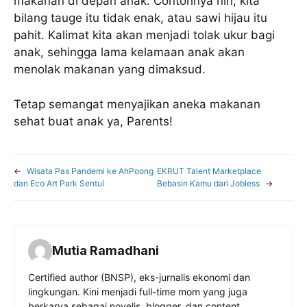
makanan di depan anak. Contohnya nih, kita
bilang tauge itu tidak enak, atau sawi hijau itu
pahit. Kalimat kita akan menjadi tolak ukur bagi
anak, sehingga lama kelamaan anak akan
menolak makanan yang dimaksud.
Tetap semangat menyajikan aneka makanan
sehat buat anak ya, Parents!
←
Wisata Pas Pandemi ke AhPoong
EKRUT Talent Marketplace
dan Eco Art Park Sentul
Bebasin Kamu dari Jobless
→
Mutia Ramadhani
Certified author (BNSP), eks-jurnalis ekonomi dan
lingkungan. Kini menjadi full-time mom yang juga
berkarya sebagai novelis, blogger, dan content