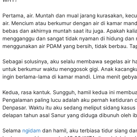
WHY?
Pertama, air. Muntah dan mual jarang kurasakan, kecu
air. Mencium atau berkumur dengan air di kamar man
bebas dan akhirnya muntah saat itu juga. Apakah kalia
mengganggu dan sangat tidak nyaman di hidung dan 
menggunakan air PDAM yang bersih, tidak berbau. Tap
Sebagai solusinya, aku selalu membawa segelas air h
untuk berkumur waktu menggosok gigi. Anak kacangku
ingin berlama-lama di kamar mandi. Lima menit gebyar
Kedua, rasa kantuk. Sungguh, hamil kedua ini membua
Pengalaman paling lucu adalah aku pernah ketiduran d
Denpasar. Waktu itu aku sedang meliput sidang kasu
delapan tahun asal Sanur yang diduga dibunuh oleh i
Selama
ngidam
dan hamil, aku terbiasa tidur siang da