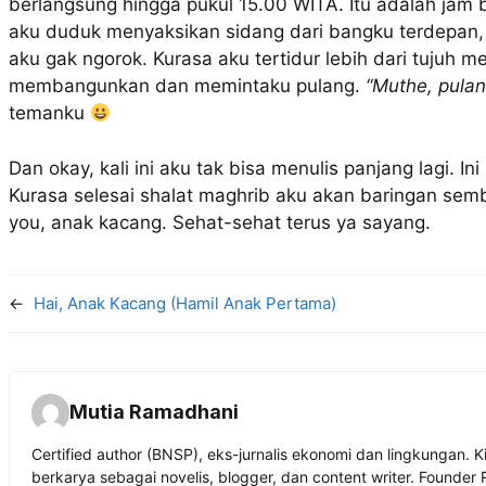
berlangsung hingga pukul 15.00 WITA. Itu adalah jam bi
aku duduk menyaksikan sidang dari bangku terdepan, 
aku gak ngorok. Kurasa aku tertidur lebih dari tujuh 
membangunkan dan memintaku pulang.
“Muthe, pulan
temanku
Dan okay, kali ini aku tak bisa menulis panjang lagi. I
Kurasa selesai shalat maghrib aku akan baringan sem
you, anak kacang. Sehat-sehat terus ya sayang.
←
Hai, Anak Kacang (Hamil Anak Pertama)
Mutia Ramadhani
Certified author (BNSP), eks-jurnalis ekonomi dan lingkungan. K
berkarya sebagai novelis, blogger, dan content writer. Founder