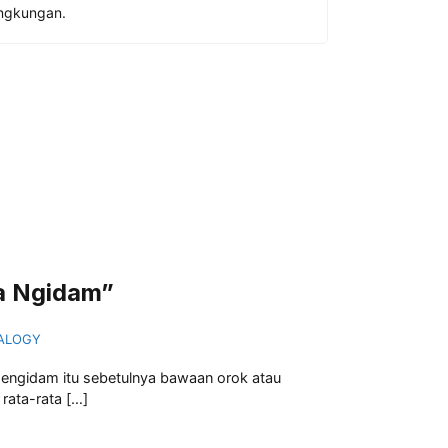
lingkungan.
ya Ngidam”
NDALOGY
mengidam itu sebetulnya bawaan orok atau
rata-rata […]