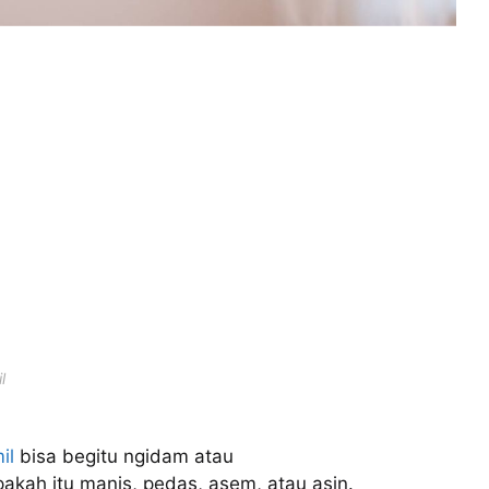
l
il
bisa begitu ngidam atau
kah itu manis, pedas, asem, atau asin.