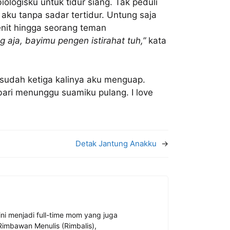
ologisku untuk tidur siang. Tak peduli
aku tanpa sadar tertidur. Untung saja
menit hingga seorang teman
g aja, bayimu pengen istirahat tuh,”
kata
ni sudah ketiga kalinya aku menguap.
bari menunggu suamiku pulang. I love
Detak Jantung Anakku
→
ini menjadi full-time mom yang juga
 Rimbawan Menulis (Rimbalis),