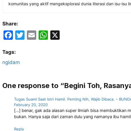
komunitas yang aktif mengeksplorasi dunia literasi dan isu-isu 
Share:
F
T
E
W
X
a
w
m
h
c
itt
ai
at
Tags:
e
er
l
s
ngidam
b
A
o
p
One response to “Begini Toh, Rasan
o
p
k
Tugas Suami Saat Istri Hamil. Penting Nih, Wajib Dibaca. – BU
February 20, 2020
[…] benar, gak ada alasan super ilmiah bisa membuktikan 
bukan. Hanya saja dari zaman dulu yang namanya ibu hamil 
Reply