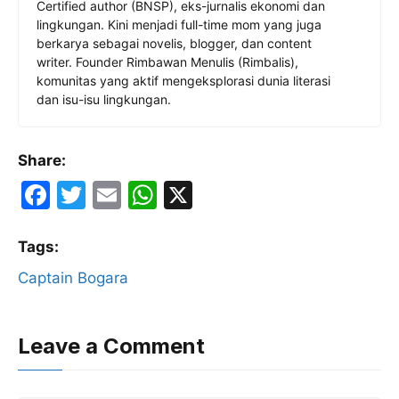
Certified author (BNSP), eks-jurnalis ekonomi dan
lingkungan. Kini menjadi full-time mom yang juga
berkarya sebagai novelis, blogger, dan content
writer. Founder Rimbawan Menulis (Rimbalis),
komunitas yang aktif mengeksplorasi dunia literasi
dan isu-isu lingkungan.
Share:
F
T
E
W
X
a
w
m
h
c
itt
ai
at
Tags:
e
er
l
s
Captain Bogara
b
A
o
p
Leave a Comment
o
p
k