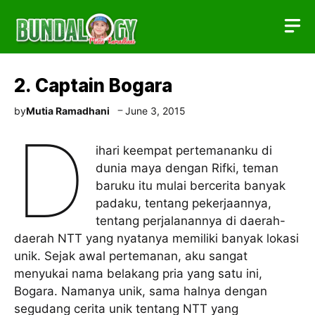
Skip
to
content
2. Captain Bogara
by
Mutia Ramadhani
June 3, 2015
D
ihari keempat pertemananku di
dunia maya dengan Rifki, teman
baruku itu mulai bercerita banyak
padaku, tentang pekerjaannya,
tentang perjalanannya di daerah-
daerah NTT yang nyatanya memiliki banyak lokasi
unik. Sejak awal pertemanan, aku sangat
menyukai nama belakang pria yang satu ini,
Bogara. Namanya unik, sama halnya dengan
segudang cerita unik tentang NTT yang