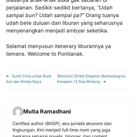
Biasanya anak-anak suka gak sabaran di
perjalanan. Sedikit-sedikit bertanya,
“Udah
sampai bun? Udah sampai pa?”
Orang tuanya
udah bete duluan dan liburan yang seharusnya
menyenangkan menjadi ambyar seketika.
Selamat menyusun itenerary liburannya ya
temans. Welcome to Pontianak.
←
Surat Cinta untuk Bumi
[Review] Oh My Emperor: Bertualang ke
Asri dan Rimba Raya
Kerajaan 13 Rasi Bintang
→
Mutia Ramadhani
Certified author (BNSP), eks-jurnalis ekonomi dan
lingkungan. Kini menjadi full-time mom yang juga
berkarya sebagai novelis, blogger, dan content