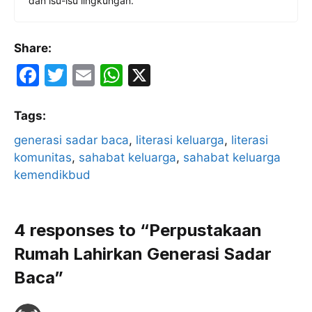
dan isu-isu lingkungan.
Share:
F
T
E
W
X
a
w
m
h
c
itt
ai
at
Tags:
e
er
l
s
generasi sadar baca
, 
literasi keluarga
, 
literasi
komunitas
b
, 
sahabat keluarga
A
, 
sahabat keluarga
kemendikbud
o
p
o
p
k
4 responses to “Perpustakaan
Rumah Lahirkan Generasi Sadar
Baca”