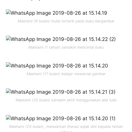
Maetami (6 bulan) mulai tertarik pada buku bergambar
Maetami (1 tahun) semakin mencintai buku
Maetami (17 bulan) belajar mewarnai gambar
Maetami (20 bulan) semakin aktif menggunakan alat tulis
Maetami (20 bulan), menularkan literasi sejak dini kepada teman