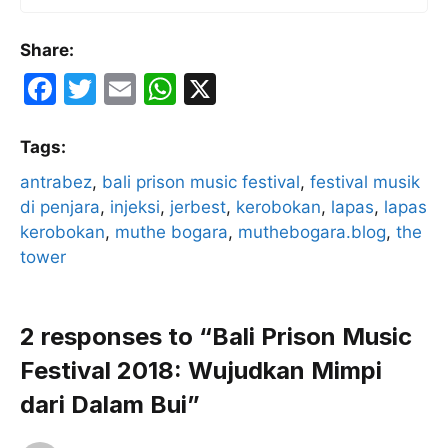
Share:
F
T
E
W
X
a
w
m
h
c
itt
ai
at
Tags:
e
er
l
s
antrabez
, 
bali prison music festival
, 
festival musik
di penjara
b
, 
injeksi
, 
jerbest
A
, 
kerobokan
, 
lapas
, 
lapas
kerobokan
, 
muthe bogara
, 
muthebogara.blog
, 
the
o
p
tower
o
p
k
2 responses to “Bali Prison Music
Festival 2018: Wujudkan Mimpi
dari Dalam Bui”