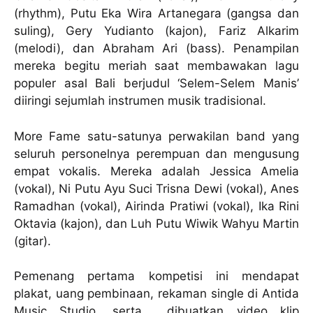
(rhythm), Putu Eka Wira Artanegara (gangsa dan
suling), Gery Yudianto (kajon), Fariz Alkarim
(melodi), dan Abraham Ari (bass). Penampilan
mereka begitu meriah saat membawakan lagu
populer asal Bali berjudul ‘Selem-Selem Manis’
diiringi sejumlah instrumen musik tradisional.
More Fame satu-satunya perwakilan band yang
seluruh personelnya perempuan dan mengusung
empat vokalis. Mereka adalah Jessica Amelia
(vokal), Ni Putu Ayu Suci Trisna Dewi (vokal), Anes
Ramadhan (vokal), Airinda Pratiwi (vokal), Ika Rini
Oktavia (kajon), dan Luh Putu Wiwik Wahyu Martin
(gitar).
Pemenang pertama kompetisi ini mendapat
plakat, uang pembinaan, rekaman single di Antida
Music Studio, serta dibuatkan video klip