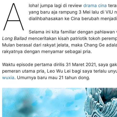
A
loha! jumpa lagi di review
drama cina
tera
yang baru aja rampung 3 Mei lalu di VIU 
dialihbahasakan ke Cina berubah menjad
Selama ini kita familiar dengan pahlawa
Long Ballad
menceritakan kisah patriotik tokoh perem
Mulan berasal dari rakyat jelata, maka Chang Ge adala
rakyatnya dengan menyamar sebagai pria.
Waktu episode pertama dirilis 31 Maret 2021, saya gak
pemeran utama pria, Leo Wu Lei bagi saya terlalu uny
wuxia
. Umurnya baru mau 21 tahun dong.