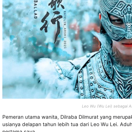
Leo Wu (Wu Lei) sebagai A
Pemeran utama wanita, Dilraba Dilmurat yang merupak
usianya delapan tahun lebih tua dari Leo Wu Lei. Aduh
pertama saya.