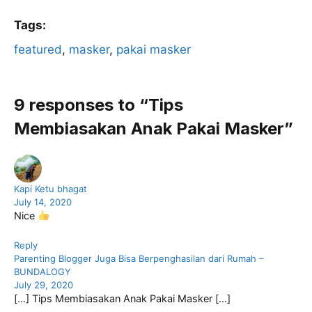
a
w
m
h
c
itt
ai
at
Tags:
e
er
l
s
featured
, 
masker
, 
pakai masker
b
A
o
p
9 responses to “Tips
o
p
Membiasakan Anak Pakai Masker”
k
Kapi Ketu bhagat
July 14, 2020
Nice
Reply
Parenting Blogger Juga Bisa Berpenghasilan dari Rumah –
BUNDALOGY
July 29, 2020
[…] Tips Membiasakan Anak Pakai Masker […]