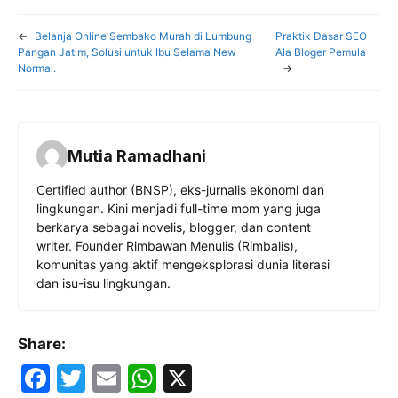
←
Belanja Online Sembako Murah di Lumbung
Praktik Dasar SEO
Pangan Jatim, Solusi untuk Ibu Selama New
Ala Bloger Pemula
Normal.
→
Mutia Ramadhani
Certified author (BNSP), eks-jurnalis ekonomi dan
lingkungan. Kini menjadi full-time mom yang juga
berkarya sebagai novelis, blogger, dan content
writer. Founder Rimbawan Menulis (Rimbalis),
komunitas yang aktif mengeksplorasi dunia literasi
dan isu-isu lingkungan.
Share:
F
T
E
W
X