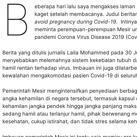
B
eberapa hari lalu saya mengakses laman
kaget setelah membacanya. Judul berita
avoid pregnancy during Covid-19.
Intinya
meminta perempuan-perempuan Mesir un
pandemi Corona Virus Disease 2019 (Cov
Berita yang ditulis jurnalis Laila Mohammed pada 30 
menyebabkan melemahnya sistem kekebalan tubuh da
hamil rentan terhadap virus. Imbauan ini juga dilatar
kewalahan mengakomodasi pasien Covid-19 di seluruh
Pemerintah Mesir mengintensifkan penyediaan berbaga
angka kehamilan di negara tersebut, termasuk kapsul
kehamilan jangka pendek hingga jangka panjang maksi
sedang hamil atau terlanjur hamil, pihak berwenang 
kesehatan, cukup istirahat, dan tidak stres selama ke
Imbauan pemerintah Mesir ini tentu saja memicu pro ko