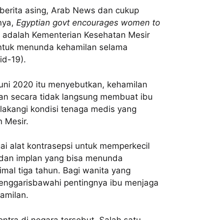
 berita asing, Arab News dan cukup
nya,
Egyptian govt encourages women to
 adalah Kementerian Kesehatan Mesir
tuk menunda kehamilan selama
id-19).
Juni 2020 itu menyebutkan, kehamilan
n secara tidak langsung membuat ibu
belakangi kondisi tenaga medis yang
 Mesir.
i alat kontrasepsi untuk memperkecil
 dan implan yang bisa menunda
mal tiga tahun. Bagi wanita yang
menggarisbawahi pentingnya ibu menjaga
hamilan.
ntra di negara tersebut. Salah satu