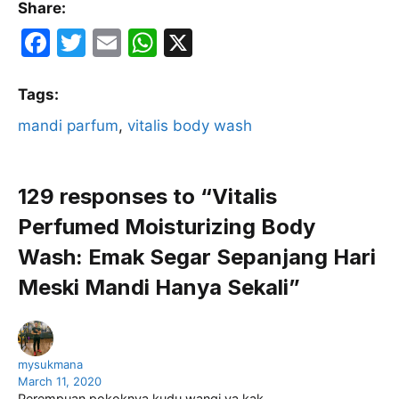
Share:
F
T
E
W
X
a
w
m
h
c
itt
ai
at
Tags:
e
er
l
s
mandi parfum
, 
vitalis body wash
b
A
o
p
129 responses to “Vitalis
o
p
Perfumed Moisturizing Body
k
Wash: Emak Segar Sepanjang Hari
Meski Mandi Hanya Sekali”
mysukmana
March 11, 2020
Perempuan pokoknya kudu wangi ya kak