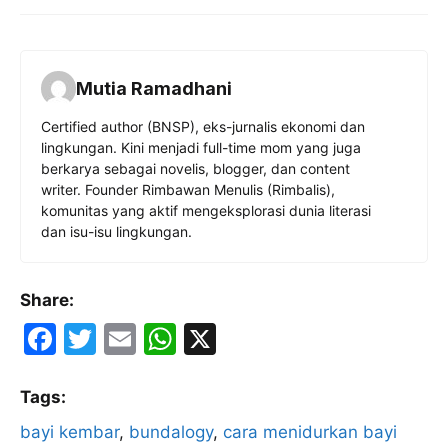
Mutia Ramadhani
Certified author (BNSP), eks-jurnalis ekonomi dan
lingkungan. Kini menjadi full-time mom yang juga
berkarya sebagai novelis, blogger, dan content
writer. Founder Rimbawan Menulis (Rimbalis),
komunitas yang aktif mengeksplorasi dunia literasi
dan isu-isu lingkungan.
Share:
F
T
E
W
X
a
w
m
h
c
itt
ai
at
Tags:
e
er
l
s
bayi kembar
, 
bundalogy
, 
cara menidurkan bayi