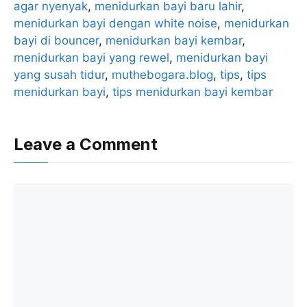
agar nyenyak
b
, 
menidurkan bayi baru lahir
A
, 
menidurkan bayi dengan white noise
, 
menidurkan
o
p
bayi di bouncer
, 
menidurkan bayi kembar
, 
o
p
menidurkan bayi yang rewel
, 
menidurkan bayi
k
yang susah tidur
, 
muthebogara.blog
, 
tips
, 
tips
menidurkan bayi
, 
tips menidurkan bayi kembar
Leave a Comment
Comment