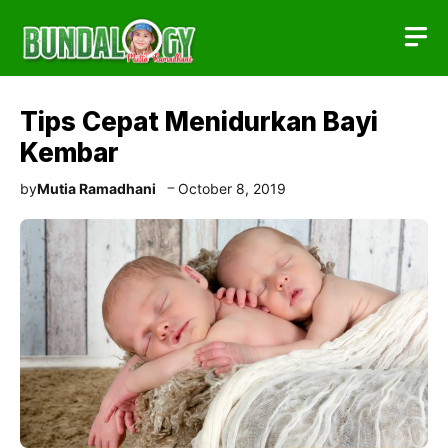
Skip
to
content
Tips Cepat Menidurkan Bayi
Kembar
by
Mutia Ramadhani
October 8, 2019