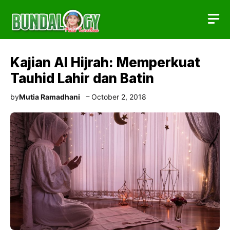
Skip
to
content
Kajian Al Hijrah: Memperkuat
Tauhid Lahir dan Batin
by
Mutia Ramadhani
October 2, 2018