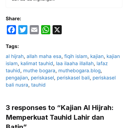
Share:
F
T
E
W
X
a
w
m
h
c
itt
ai
at
Tags:
e
er
l
s
al hijrah
, 
allah maha esa
, 
fiqih islam
, 
kajian
, 
kajian
islam
b
, 
kalimat tauhid
A
, 
laa ilaaha illallah
, 
lafaz
tauhid
, 
muthe bogara
, 
muthebogara.blog
, 
o
p
pengajian
, 
periskasel
, 
periskasel bali
, 
periskasel
o
p
bali nusra
, 
tauhid
k
3 responses to “Kajian Al Hijrah:
Memperkuat Tauhid Lahir dan
Batin”