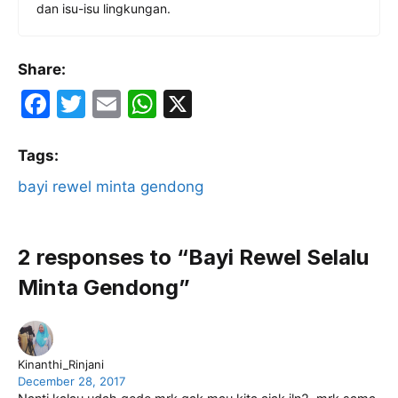
dan isu-isu lingkungan.
Share:
F
T
E
W
X
a
w
m
h
c
itt
ai
at
Tags:
e
er
l
s
bayi rewel minta gendong
b
A
o
p
2 responses to “Bayi Rewel Selalu
o
p
Minta Gendong”
k
Kinanthi_Rinjani
December 28, 2017