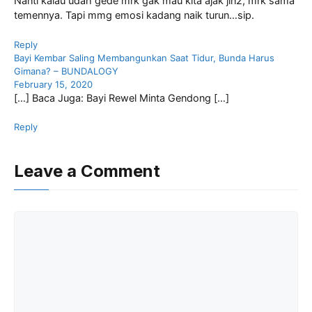
Nanti kalau udah gede mrk gak mau kita ajak jln2, mrk sama
temennya. Tapi mmg emosi kadang naik turun…sip.
Reply
Bayi Kembar Saling Membangunkan Saat Tidur, Bunda Harus
Gimana? – BUNDALOGY
February 15, 2020
[…] Baca Juga: Bayi Rewel Minta Gendong […]
Reply
Leave a Comment
Comment