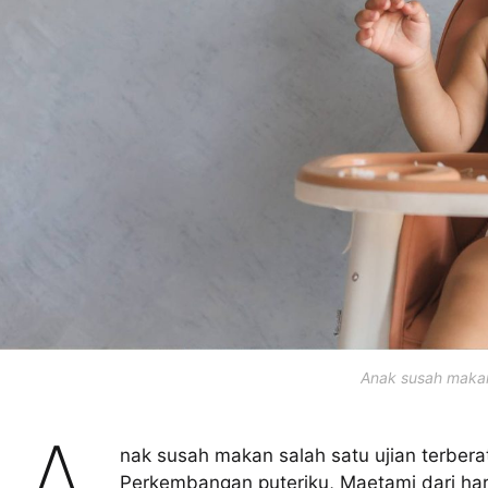
Anak susah maka
nak susah makan salah satu ujian terbera
Perkembangan puteriku, Maetami dari har