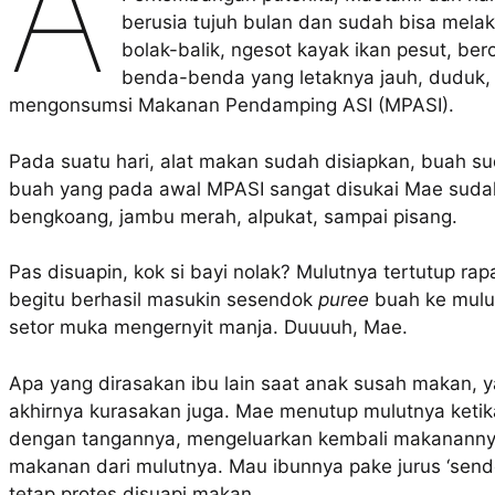
A
berusia tujuh bulan dan sudah bisa melak
bolak-balik, ngesot kayak ikan pesut, ber
benda-benda yang letaknya jauh, duduk,
mengonsumsi Makanan Pendamping ASI (MPASI).
Pada suatu hari, alat makan sudah disiapkan, buah su
buah yang pada awal MPASI sangat disukai Mae sud
bengkoang, jambu merah, alpukat, sampai pisang.
Pas disuapin, kok si bayi nolak? Mulutnya tertutup r
begitu berhasil masukin sesendok
puree
buah ke mulu
setor muka mengernyit manja. Duuuuh, Mae.
Apa yang dirasakan ibu lain saat anak susah makan, 
akhirnya kurasakan juga. Mae menutup mulutnya keti
dengan tangannya, mengeluarkan kembali makananny
makanan dari mulutnya. Mau ibunnya pake jurus ‘sendo
tetap protes disuapi makan.