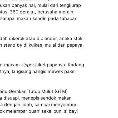
ukan banyak hal, mulai dari tengkurap
otasi 360 derajat, berusaha meraih
 sampai makan sendiri pada tahapan
dah dikerok atau diblender, aneka stok
ah
stand by
di kulkas, mulai dari pepaya,
apat macam
zipper
jaket papanya. Kadang
tnya, langsung nangis mewek pake
yaitu Gerakan Tutup Mulut (GTM)
ka disuapi, menepis sendok makan
a dengan lidah, sampai menyembur
k melempar buah’ sekalipun, si bayi