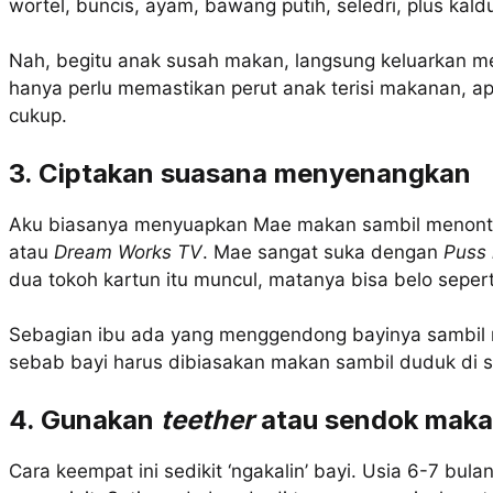
wortel, buncis, ayam, bawang putih, seledri, plus kal
Nah, begitu anak susah makan, langsung keluarkan men
hanya perlu memastikan perut anak terisi makanan, apa
cukup.
3. Ciptakan suasana menyenangkan
Aku biasanya menyuapkan Mae makan sambil menonto
atau
Dream Works TV
. Mae sangat suka dengan
Puss 
dua tokoh kartun itu muncul, matanya bisa belo seperti
Sebagian ibu ada yang menggendong bayinya sambil m
sebab bayi harus dibiasakan makan sambil duduk di 
4. Gunakan
teether
atau sendok maka
Cara keempat ini sedikit ‘ngakalin’ bayi. Usia 6-7 bu