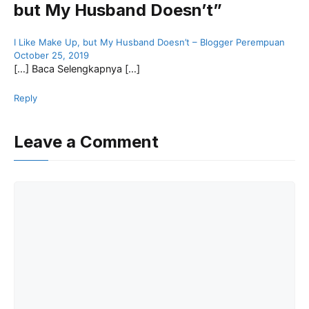
but My Husband Doesn’t”
k
I Like Make Up, but My Husband Doesn’t – Blogger Perempuan
October 25, 2019
[…] Baca Selengkapnya […]
Reply
Leave a Comment
Comment