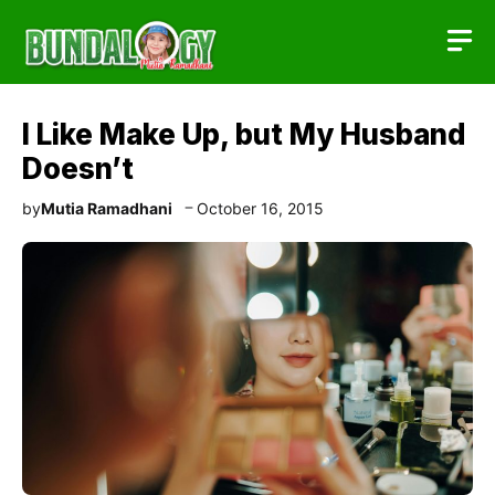
Skip
to
content
I Like Make Up, but My Husband
Doesn’t
by
Mutia Ramadhani
October 16, 2015