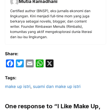
Mutia Ramadhani
Certified author (BNSP), eks-jurnalis ekonomi dan
lingkungan. Kini menjadi full-time mom yang juga
berkarya sebagai novelis, blogger, dan content
writer. Founder Rimbawan Menulis (Rimbalis),
komunitas yang aktif mengeksplorasi dunia literasi
dan isu-isu lingkungan.
Share:
F
T
E
W
X
a
w
m
h
c
itt
ai
at
Tags:
e
er
l
s
make up istri
, 
suami dan make up istri
b
A
o
p
One response to “I Like Make Up,
o
p