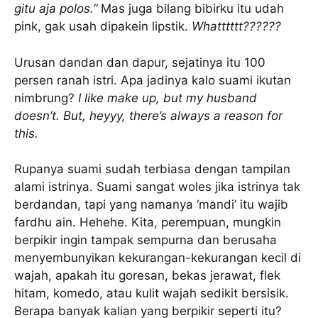
gitu aja polos.”
Mas juga bilang bibirku itu udah
pink, gak usah dipakein lipstik.
Whatttttt??????
Urusan dandan dan dapur, sejatinya itu 100
persen ranah istri. Apa jadinya kalo suami ikutan
nimbrung?
I like make up, but my husband
doesn’t. But, heyyy, there’s always a reason for
this.
Rupanya suami sudah terbiasa dengan tampilan
alami istrinya. Suami sangat woles jika istrinya tak
berdandan, tapi yang namanya ‘mandi’ itu wajib
fardhu ain. Hehehe. Kita, perempuan, mungkin
berpikir ingin tampak sempurna dan berusaha
menyembunyikan kekurangan-kekurangan kecil di
wajah, apakah itu goresan, bekas jerawat, flek
hitam, komedo, atau kulit wajah sedikit bersisik.
Berapa banyak kalian yang berpikir seperti itu?