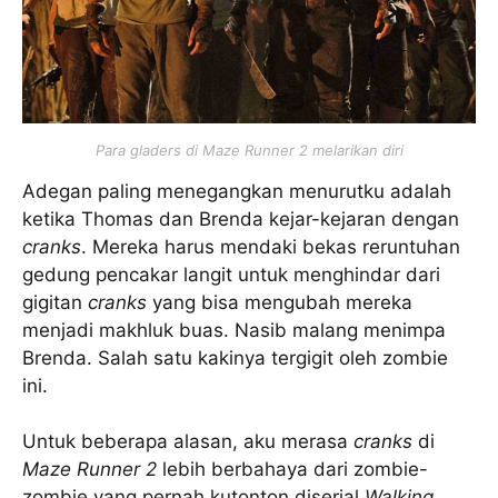
Para gladers di
Maze Runner 2
melarikan diri
Adegan paling menegangkan menurutku adalah
ketika Thomas dan Brenda kejar-kejaran dengan
cranks
. Mereka harus mendaki bekas reruntuhan
gedung pencakar langit untuk menghindar dari
gigitan
cranks
yang bisa mengubah mereka
menjadi makhluk buas. Nasib malang menimpa
Brenda. Salah satu kakinya tergigit oleh zombie
ini.
Untuk beberapa alasan, aku merasa
cranks
di
Maze Runner 2
lebih berbahaya dari zombie-
zombie yang pernah kutonton diserial
Walking