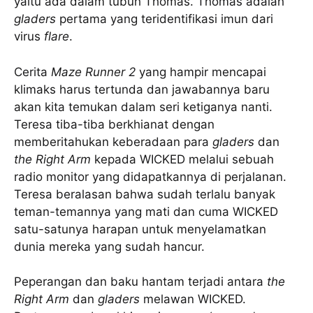
yaitu ada dalam tubuh Thomas. Thomas adalah
gladers
pertama yang teridentifikasi imun dari
virus
flare
.
Cerita
Maze Runner 2
yang hampir mencapai
klimaks harus tertunda dan jawabannya baru
akan kita temukan dalam seri ketiganya nanti.
Teresa tiba-tiba berkhianat dengan
memberitahukan keberadaan para
gladers
dan
the Right Arm
kepada WICKED melalui sebuah
radio monitor yang didapatkannya di perjalanan.
Teresa beralasan bahwa sudah terlalu banyak
teman-temannya yang mati dan cuma WICKED
satu-satunya harapan untuk menyelamatkan
dunia mereka yang sudah hancur.
Peperangan dan baku hantam terjadi antara
the
Right Arm
dan
gladers
melawan WICKED.