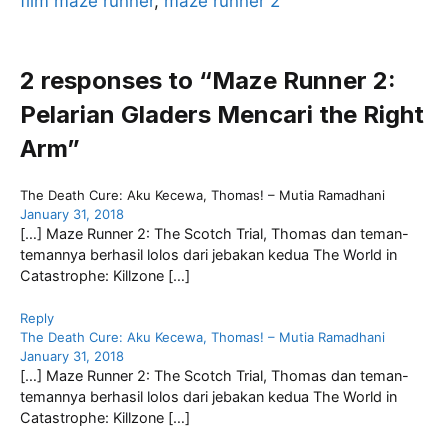
e
er
l
s
film maze runner
, 
maze runner 2
b
A
o
p
2 responses to “Maze Runner 2:
o
p
Pelarian Gladers Mencari the Right
k
Arm”
The Death Cure: Aku Kecewa, Thomas! – Mutia Ramadhani
January 31, 2018
[…] Maze Runner 2: The Scotch Trial, Thomas dan teman-
temannya berhasil lolos dari jebakan kedua The World in
Catastrophe: Killzone […]
Reply
The Death Cure: Aku Kecewa, Thomas! – Mutia Ramadhani
January 31, 2018
[…] Maze Runner 2: The Scotch Trial, Thomas dan teman-
temannya berhasil lolos dari jebakan kedua The World in
Catastrophe: Killzone […]