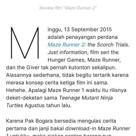
Review film "Maze Runner 2"
M
inggu, 13 September 2015
adalah penayangan perdana
Maze Runner 2
: the Scorch Trials.
Just information
, film seri the
Hunger Games, Maze Runner,
dan the Giver tak pernah kutonton sekalipun.
Alasannya sederhana, tidak begitu tertarik karena
merasa konsep cerita ketiga film ini sama.
Hehehe. Apalagi Maze Runner 1 waktu itu rilisnya
deket-deketan sama
Teenage Mutant Ninja
Turtles
Agustus tahun lalu.
Karena Pak Bogara bersedia mengulas cerita
pertama dan janji bakal
download
-in
Maze Runner
1
untukku, maka ajakan nonton bareng pun