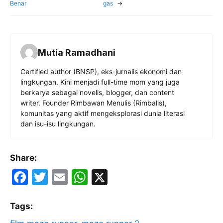
Benar
gas
→
Mutia Ramadhani
Certified author (BNSP), eks-jurnalis ekonomi dan
lingkungan. Kini menjadi full-time mom yang juga
berkarya sebagai novelis, blogger, dan content
writer. Founder Rimbawan Menulis (Rimbalis),
komunitas yang aktif mengeksplorasi dunia literasi
dan isu-isu lingkungan.
Share:
F
T
E
W
X
a
w
m
h
c
itt
ai
at
Tags: