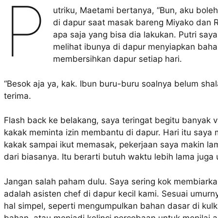
P
utriku, Maetami bertanya, “Bun, aku bol
di dapur saat masak bareng Miyako dan Ri
apa saja yang bisa dia lakukan. Putri say
melihat ibunya di dapur menyiapkan bah
membersihkan dapur setiap hari.
“Besok aja ya, kak. Ibun buru-buru soalnya belum shal
terima.
Flash back ke belakang, saya teringat begitu banyak v
kakak meminta izin membantu di dapur. Hari itu saya 
kakak sampai ikut memasak, pekerjaan saya makin la
dari biasanya. Itu berarti butuh waktu lebih lama jug
Jangan salah paham dulu. Saya sering kok membiarka
adalah asisten chef di dapur kecil kami. Sesuai umu
hal simpel, seperti mengumpulkan bahan dasar di ku
bahan, atau menjadi kelinci percobaan untuk menilai 