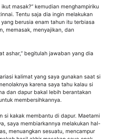
eh ikut masak?” kemudian menghampiriku
nnai. Tentu saja dia ingin melakukan
a yang berusia enam tahun itu terbiasa
an, memasak, menyajikan, dan
at ashar,” begitulah jawaban yang dia
ariasi kalimat yang saya gunakan saat si
menolaknya karena saya tahu kalau si
ma dan dapur bakal lebih berantakan
a untuk membersihkannya.
n si kakak membantu di dapur. Maetami
rnya, saya membiarkannya melakukan hal-
lkas, menuangkan sesuatu, mencampur
apakah hasil akhir masakan saya enak