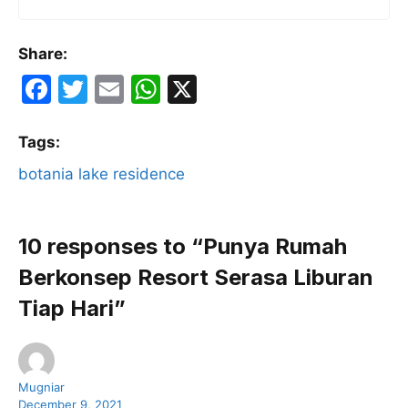
Share:
F
T
E
W
X
a
w
m
h
c
itt
ai
at
Tags:
e
er
l
s
botania lake residence
b
A
o
p
10 responses to “Punya Rumah
o
p
Berkonsep Resort Serasa Liburan
k
Tiap Hari”
Mugniar
December 9, 2021