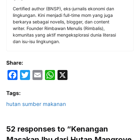
Certified author (BNSP), eks-jurnalis ekonomi dan
lingkungan. Kini menjadi full-time mom yang juga
berkarya sebagai novelis, blogger, dan content
writer. Founder Rimbawan Menulis (Rimbalis),
komunitas yang aktif mengeksplorasi dunia literasi
dan isu-isu lingkungan.
Share:
F
T
E
W
X
a
w
m
h
c
itt
ai
at
Tags:
e
er
l
s
hutan sumber makanan
b
A
o
p
52 responses to “Kenangan
o
p
Masakan Ibu dari Hutan Mangrove