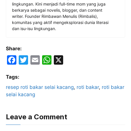
lingkungan. Kini menjadi full-time mom yang juga
berkarya sebagai novelis, blogger, dan content
writer. Founder Rimbawan Menulis (Rimbalis),
komunitas yang aktif mengeksplorasi dunia literasi
dan isu-isu lingkungan.
Share:
F
T
E
W
X
a
w
m
h
c
itt
ai
at
Tags:
e
er
l
s
resep roti bakar selai kacang
, 
roti bakar
, 
roti bakar
selai kacang
b
A
o
p
o
p
Leave a Comment
k