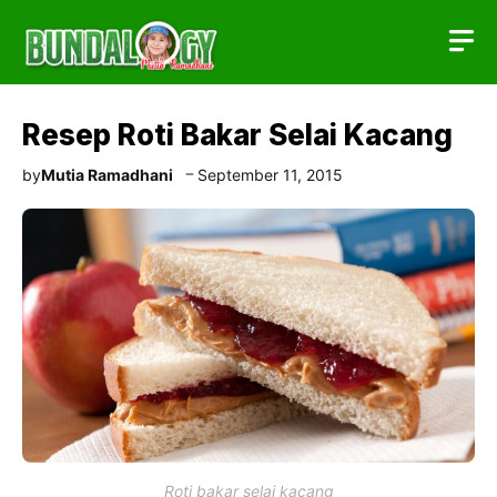
Skip
to
content
Resep Roti Bakar Selai Kacang
by
Mutia Ramadhani
September 11, 2015
Roti bakar selai kacang