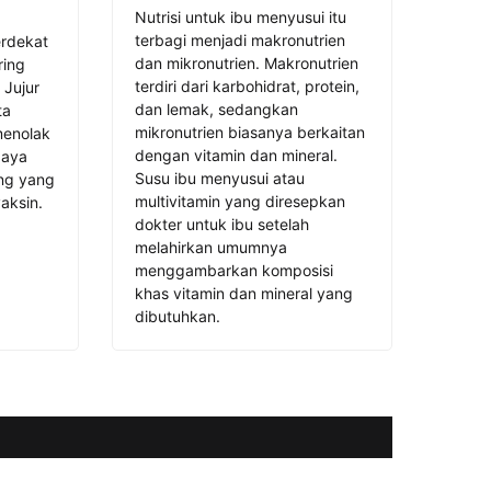
Nutrisi untuk ibu menyusui itu
terbagi menjadi makronutrien
erdekat
dan mikronutrien. Makronutrien
ring
terdiri dari karbohidrat, protein,
 Jujur
dan lemak, sedangkan
ta
mikronutrien biasanya berkaitan
menolak
dengan vitamin dan mineral.
paya
Susu ibu menyusui atau
ang yang
multivitamin yang diresepkan
aksin.
dokter untuk ibu setelah
melahirkan umumnya
menggambarkan komposisi
khas vitamin dan mineral yang
dibutuhkan.