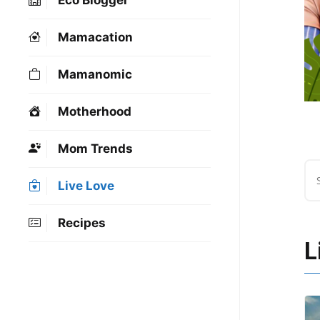
Eco Blogger
Mamacation
Mamanomic
Motherhood
Mom Trends
Live Love
Recipes
L