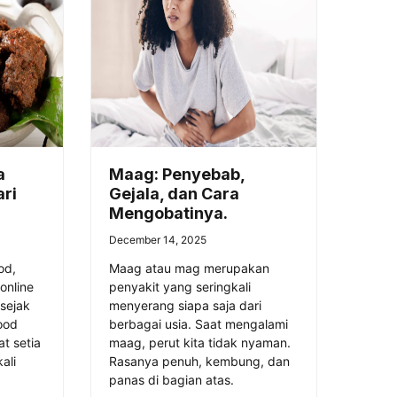
a
Maag: Penyebab,
ri
Gejala, dan Cara
Mengobatinya.
December 14, 2025
od,
Maag atau mag merupakan
online
penyakit yang seringkali
sejak
menyerang siapa saja dari
ood
berbagai usia. Saat mengalami
t setia
maag, perut kita tidak nyaman.
ali
Rasanya penuh, kembung, dan
panas di bagian atas.