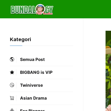
Skip
to
content
Kategori
Semua Post
BIGBANG is VIP
Twiniverse
Asian Drama