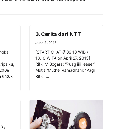
3. Cerita dari NTT
June 3, 2015
angka
[START CHAT @09.10 WIB /
10.10 WITA on April 27, 2013]
ripsiku,
Rifki M Bogara: “Puagiiiiiiiieeee.”
 2009,
Mutia ‘Muthe’ Ramadhani: “Pagi
n untuk
Rifki. ...
B /