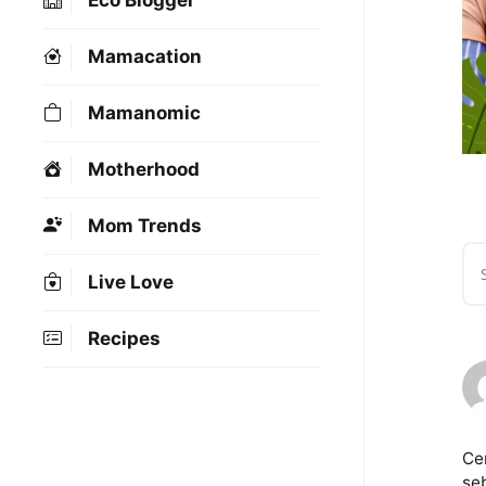
Eco Blogger
Mamacation
Mamanomic
Motherhood
Mom Trends
Live Love
Recipes
Ce
se