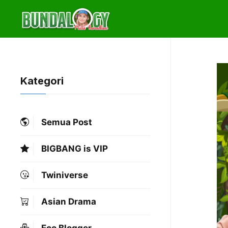
Skip
to
content
Kategori
Semua Post
BIGBANG is VIP
Twiniverse
Asian Drama