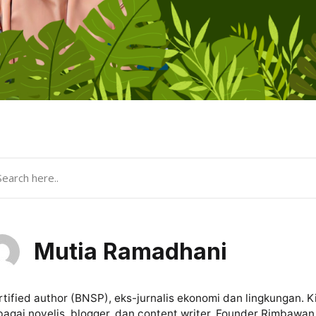
Mutia Ramadhani
rtified author (BNSP), eks-jurnalis ekonomi dan lingkungan. K
bagai novelis, blogger, dan content writer. Founder Rimbawan 