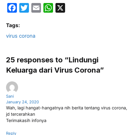
F
T
E
W
X
a
w
m
h
c
itt
ai
at
Tags:
e
er
l
s
virus corona
b
A
o
p
25 responses to “Lindungi
o
p
Keluarga dari Virus Corona”
k
Sani
January 24, 2020
Wah, lagi hangat-hangatnya nih berita tentang virus corona,
jd tercerahkan
Terimakasih infonya
Reply