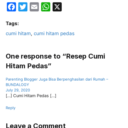
F
T
E
W
X
a
w
m
h
c
itt
ai
at
Tags:
e
er
l
s
cumi hitam
, 
cumi hitam pedas
b
A
o
p
One response to “Resep Cumi
o
p
Hitam Pedas”
k
Parenting Blogger Juga Bisa Berpenghasilan dari Rumah –
BUNDALOGY
July 29, 2020
[…] Cumi Hitam Pedas […]
Reply
Leave a Comment