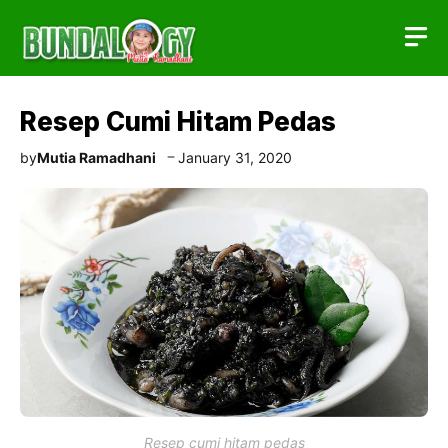
Skip
to
content
Resep Cumi Hitam Pedas
by
Mutia Ramadhani
January 31, 2020
Resep cumi hitam pedas