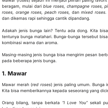
Mawar (
roses
) sejauh ini menjadi pilihan paling favor
beragam, mulai dari
blue roses, champagne roses, pi
roses, orange roses, peach roses,
dan
mixed roses.
dan dikemas rapi sehingga cantik dipandang.
Adakah jenis bunga lain? Tentu ada dong. Kita bisa me
tentunya bunga matahari. Bunga-bunga tersebut bisa
kombinasi warna dan aroma.
Masing-masing jenis bunga bisa mengirim pesan berbed
pada beberapa jenis bunga.
1. Mawar
Mawar merah (
red roses
) jenis paling umum. Bunga i
Kita bisa memberikannya kepada seseorang yang dicint
Orang bilang, tanpa berkata
“I Love You”
sekali pu