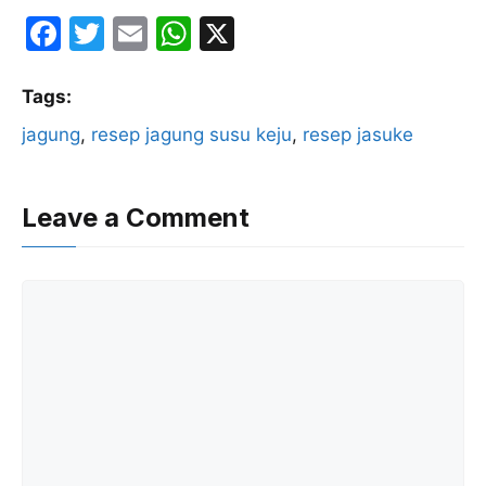
F
T
E
W
X
a
w
m
h
c
itt
ai
at
Tags:
e
er
l
s
jagung
, 
resep jagung susu keju
, 
resep jasuke
b
A
o
p
Leave a Comment
o
p
k
Comment