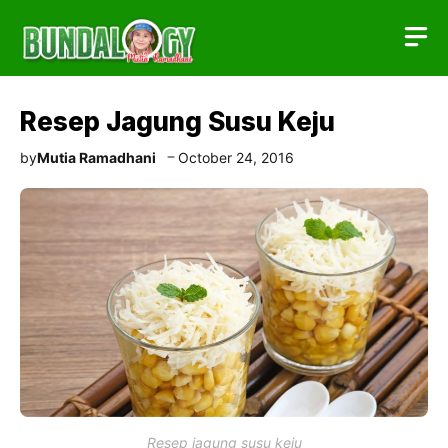
Skip
to
content
Resep Jagung Susu Keju
by
Mutia Ramadhani
October 24, 2016
Resep jagung susu keju