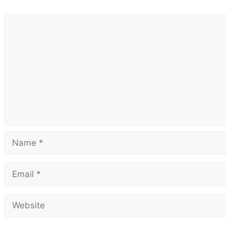
k
Comment
Name
Email
Website