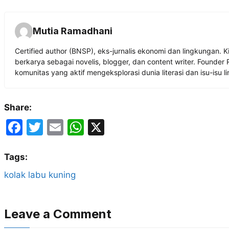
Mutia Ramadhani
Certified author (BNSP), eks-jurnalis ekonomi dan lingkungan. K
berkarya sebagai novelis, blogger, dan content writer. Founder
komunitas yang aktif mengeksplorasi dunia literasi dan isu-isu 
Share:
F
T
E
W
X
a
w
m
h
c
itt
ai
at
Tags:
e
er
l
s
kolak labu kuning
b
A
o
p
Leave a Comment
o
p