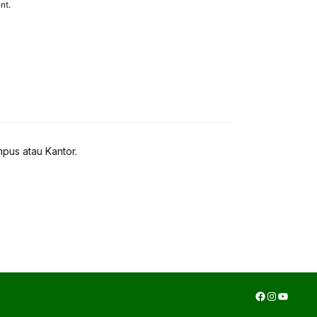
nt.
pus atau Kantor.
Facebook
Instagra
YouTub