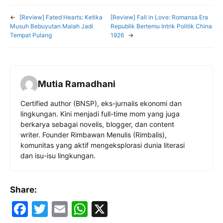
←
[Review] Fated Hearts: Ketika
[Review] Fall in Love: Romansa Era
Musuh Bebuyutan Malah Jadi
Republik Bertemu Intrik Politik China
Tempat Pulang
1926
→
Mutia Ramadhani
Certified author (BNSP), eks-jurnalis ekonomi dan
lingkungan. Kini menjadi full-time mom yang juga
berkarya sebagai novelis, blogger, dan content
writer. Founder Rimbawan Menulis (Rimbalis),
komunitas yang aktif mengeksplorasi dunia literasi
dan isu-isu lingkungan.
Share:
F
T
E
W
X