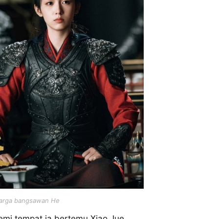
uarga bangsawan He
mi tempat ia bertemu Xiao Jue