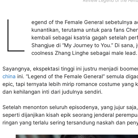
Review Legend of the Fema
L
egend of the Female General sebetulnya 
kunantikan, terutama untuk para fans Che
kembali sebagai ksatria gagah setelah pe
Shangjue di “My Journey to You.” Di sana, 
coolness Zhang Linghe sebagai male lead.
Sayangnya, ekspektasi tinggi ini justru menjadi boom
china
ini. “Legend of the Female General” semula dig
epic, tapi ternyata lebih mirip romance costume yang k
dan kehilangan inti dari judulnya sendiri.
Setelah menonton seluruh episodenya, yang jujur saja,
seperti dijanjikan kisah epik seorang jenderal perempu
ringan yang terlalu sering tersandung naskah dan pe