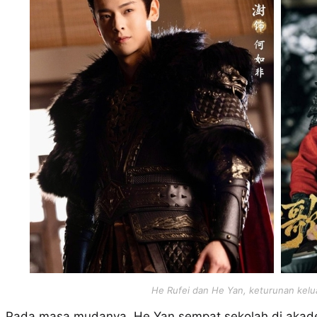
He Rufei dan He Yan, keturunan kel
Pada masa mudanya, He Yan sempat sekolah di akade