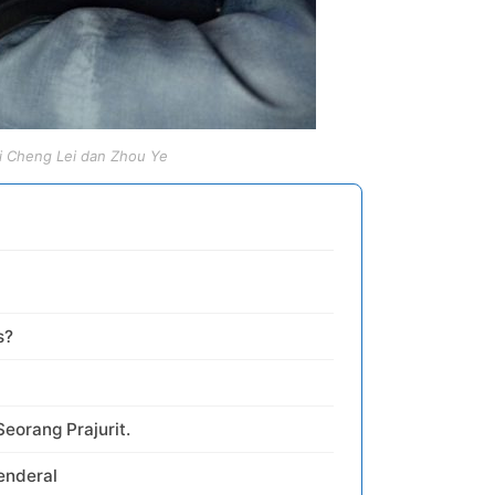
i Cheng Lei dan Zhou Ye
s?
Seorang Prajurit.
enderal