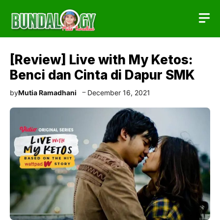
Skip
to
content
[Review] Live with My Ketos:
Benci dan Cinta di Dapur SMK
by
Mutia Ramadhani
December 16, 2021