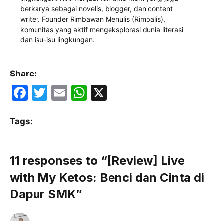
berkarya sebagai novelis, blogger, dan content
writer. Founder Rimbawan Menulis (Rimbalis),
komunitas yang aktif mengeksplorasi dunia literasi
dan isu-isu lingkungan.
Share:
F
T
E
W
X
a
w
m
h
c
itt
ai
at
Tags:
e
er
l
s
b
A
11 responses to “[Review] Live
o
p
with My Ketos: Benci dan Cinta di
o
p
Dapur SMK”
k