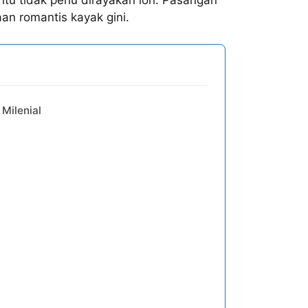
itu tidak perlu dirayakan loh. Pasangan
aan romantis kayak gini.
Milenial