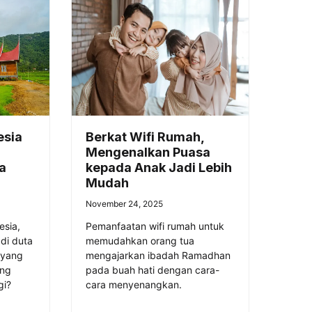
esia
Berkat Wifi Rumah,
i
Mengenalkan Puasa
a
kepada Anak Jadi Lebih
Mudah
November 24, 2025
esia,
Pemanfaatan wifi rumah untuk
adi duta
memudahkan orang tua
 yang
mengajarkan ibadah Ramadhan
ng
pada buah hati dengan cara-
gi?
cara menyenangkan.