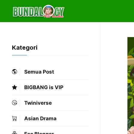
Skip
to
content
Kategori
Semua Post
BIGBANG is VIP
Twiniverse
Asian Drama