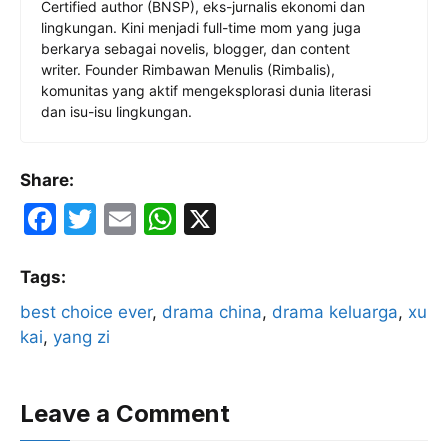
Certified author (BNSP), eks-jurnalis ekonomi dan
lingkungan. Kini menjadi full-time mom yang juga
berkarya sebagai novelis, blogger, dan content
writer. Founder Rimbawan Menulis (Rimbalis),
komunitas yang aktif mengeksplorasi dunia literasi
dan isu-isu lingkungan.
Share:
F
T
E
W
X
a
w
m
h
c
itt
ai
at
Tags:
e
er
l
s
best choice ever
, 
drama china
, 
drama keluarga
, 
xu
kai
, 
yang zi
b
A
o
p
o
p
Leave a Comment
k