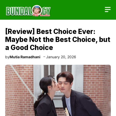
Skip
to
content
[Review] Best Choice Ever:
Maybe Not the Best Choice, but
a Good Choice
by
Mutia Ramadhani
January 20, 2026