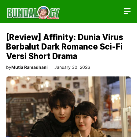
Skip
to
content
[Review] Affinity: Dunia Virus
Berbalut Dark Romance Sci-Fi
Versi Short Drama
by
Mutia Ramadhani
January 30, 2026