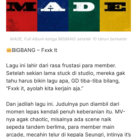
MADE, Full Album ketiga BIGBANG setelah 10 tahun berkarier
BIGBANG – Fxxk It
Lagu ini lahir dari rasa frustasi para member.
Setelah sekian lama stuck di studio, mereka gak
tahu harus bikin lagu apa, GD tiba-tiba bilang,
“Fxxk it, ayolah kita kerjain aja.”
Dan jadilah lagu ini. Judulnya pun diambil dari
momen lepas kendali penuh keberanian itu. MV-
nya agak chaotic, misalnya ada scene naik
sepeda tandem berlima, para member main
arcade, mecahin telur di kepala Seungri, intinya it’s