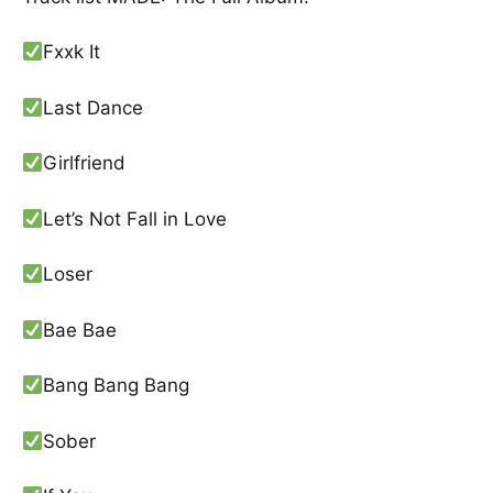
Fxxk It
Last Dance
Girlfriend
Let’s Not Fall in Love
Loser
Bae Bae
Bang Bang Bang
Sober