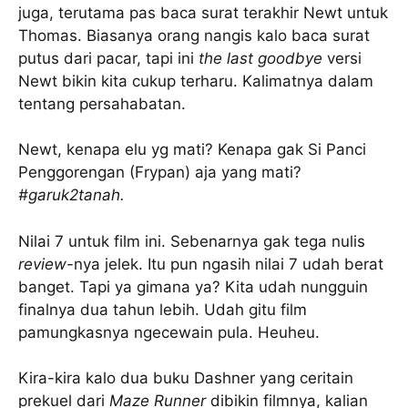
juga, terutama pas baca surat terakhir Newt untuk
Thomas. Biasanya orang nangis kalo baca surat
putus dari pacar, tapi ini
the last goodbye
versi
Newt bikin kita cukup terharu. Kalimatnya dalam
tentang persahabatan.
Newt, kenapa elu yg mati? Kenapa gak Si Panci
Penggorengan (Frypan) aja yang mati?
#garuk2tanah.
Nilai 7 untuk film ini. Sebenarnya gak tega nulis
review
-nya jelek. Itu pun ngasih nilai 7 udah berat
banget. Tapi ya gimana ya? Kita udah nungguin
finalnya dua tahun lebih. Udah gitu film
pamungkasnya ngecewain pula. Heuheu.
Kira-kira kalo dua buku Dashner yang ceritain
prekuel dari
Maze Runner
dibikin filmnya, kalian