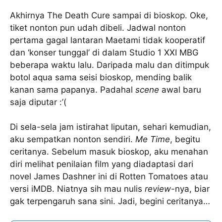
Akhirnya The Death Cure sampai di bioskop. Oke,
tiket nonton pun udah dibeli. Jadwal nonton
pertama gagal lantaran Maetami tidak kooperatif
dan ‘konser tunggal’ di dalam Studio 1 XXI MBG
beberapa waktu lalu. Daripada malu dan ditimpuk
botol aqua sama seisi bioskop, mending balik
kanan sama papanya. Padahal
scene
awal baru
saja diputar :’(
Di sela-sela jam istirahat liputan, sehari kemudian,
aku sempatkan nonton sendiri.
Me Time
, begitu
ceritanya. Sebelum masuk bioskop, aku menahan
diri melihat penilaian film yang diadaptasi dari
novel James Dashner ini di Rotten Tomatoes atau
versi iMDB. Niatnya sih mau nulis
review
-nya, biar
gak terpengaruh sana sini. Jadi, begini ceritanya…