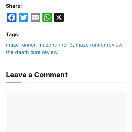
Share:
F
T
E
W
X
a
w
m
h
c
itt
ai
at
Tags:
e
er
l
s
maze runner
, 
maze runner 3
, 
maze runner review
, 
the death cure review
b
A
o
p
o
p
Leave a Comment
k
Comment