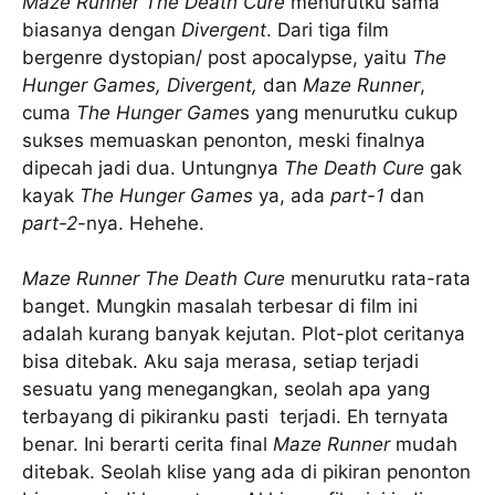
Maze Runner
The Death Cure
menurutku sama
biasanya dengan
Divergent
. Dari tiga film
bergenre dystopian/ post apocalypse, yaitu
The
Hunger Games, Divergent,
dan
Maze Runner
,
cuma
The Hunger Game
s yang menurutku cukup
sukses memuaskan penonton, meski finalnya
dipecah jadi dua. Untungnya
The Death Cure
gak
kayak
The Hunger Games
ya, ada
part-1
dan
part-2
-nya. Hehehe.
Maze Runner
The Death Cure
menurutku rata-rata
banget. Mungkin masalah terbesar di film ini
adalah kurang banyak kejutan. Plot-plot ceritanya
bisa ditebak. Aku saja merasa, setiap terjadi
sesuatu yang menegangkan, seolah apa yang
terbayang di pikiranku pasti terjadi. Eh ternyata
benar. Ini berarti cerita final
Maze Runner
mudah
ditebak. Seolah klise yang ada di pikiran penonton