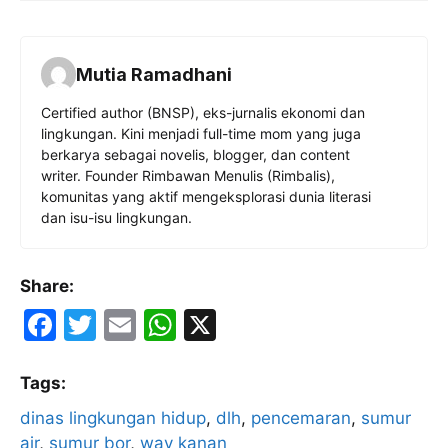
Mutia Ramadhani
Certified author (BNSP), eks-jurnalis ekonomi dan
lingkungan. Kini menjadi full-time mom yang juga
berkarya sebagai novelis, blogger, dan content
writer. Founder Rimbawan Menulis (Rimbalis),
komunitas yang aktif mengeksplorasi dunia literasi
dan isu-isu lingkungan.
Share:
F
T
E
W
X
a
w
m
h
c
itt
ai
at
Tags:
e
er
l
s
dinas lingkungan hidup
, 
dlh
, 
pencemaran
, 
sumur
air
, 
sumur bor
, 
way kanan