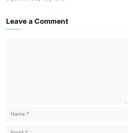
b
A
o
p
o
p
Leave a Comment
k
Comment
Name
Email