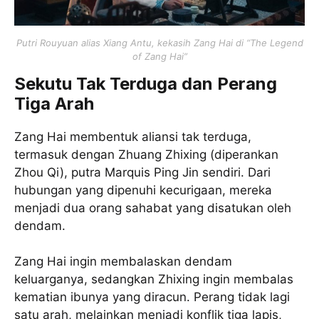
Putri Rouyuan alias Xiang Antu, kekasih Zang Hai di “The Legend
of Zang Hai”
Sekutu Tak Terduga dan Perang
Tiga Arah
Zang Hai membentuk aliansi tak terduga,
termasuk dengan Zhuang Zhixing (diperankan
Zhou Qi), putra Marquis Ping Jin sendiri. Dari
hubungan yang dipenuhi kecurigaan, mereka
menjadi dua orang sahabat yang disatukan oleh
dendam.
Zang Hai ingin membalaskan dendam
keluarganya, sedangkan Zhixing ingin membalas
kematian ibunya yang diracun. Perang tidak lagi
satu arah, melainkan menjadi konflik tiga lapis,