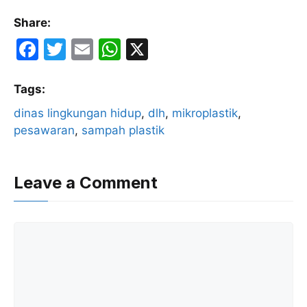
Share:
F
T
E
W
X
a
w
m
h
c
itt
ai
at
Tags:
e
er
l
s
dinas lingkungan hidup
, 
dlh
, 
mikroplastik
, 
pesawaran
b
, 
sampah plastik
A
o
p
o
p
Leave a Comment
k
Comment