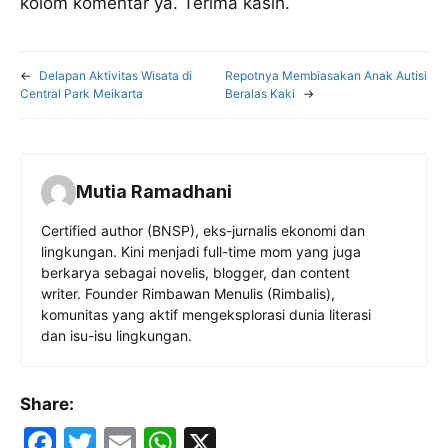
kolom komentar ya. Terima kasih.
←
Delapan Aktivitas Wisata di
Repotnya Membiasakan Anak Autisi
Central Park Meikarta
Beralas Kaki
→
Mutia Ramadhani
Certified author (BNSP), eks-jurnalis ekonomi dan
lingkungan. Kini menjadi full-time mom yang juga
berkarya sebagai novelis, blogger, dan content
writer. Founder Rimbawan Menulis (Rimbalis),
komunitas yang aktif mengeksplorasi dunia literasi
dan isu-isu lingkungan.
Share:
F
T
E
W
X