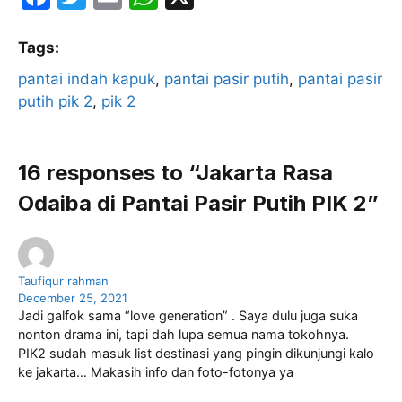
a
w
m
h
c
itt
ai
at
Tags:
e
er
l
s
pantai indah kapuk
, 
pantai pasir putih
, 
pantai pasir
putih pik 2
b
, 
pik 2
A
o
p
o
p
16 responses to “Jakarta Rasa
k
Odaiba di Pantai Pasir Putih PIK 2”
Taufiqur rahman
December 25, 2021
Jadi galfok sama “love generation” . Saya dulu juga suka
nonton drama ini, tapi dah lupa semua nama tokohnya.
PIK2 sudah masuk list destinasi yang pingin dikunjungi kalo
ke jakarta… Makasih info dan foto-fotonya ya