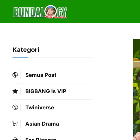
Skip
to
content
Kategori
Semua Post
BIGBANG is VIP
Twiniverse
Asian Drama