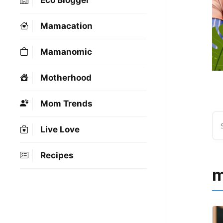
Eco Blogger
Mamacation
Mamanomic
Motherhood
Mom Trends
Live Love
Recipes
m