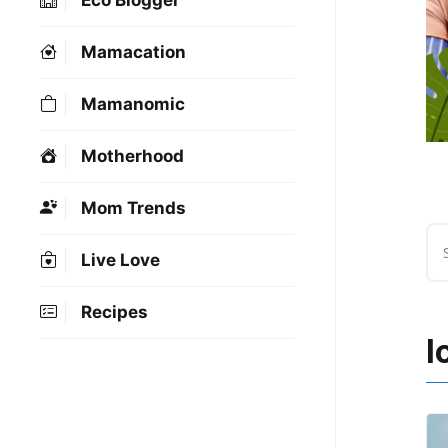
Eco Blogger
Mamacation
Mamanomic
Motherhood
Mom Trends
Live Love
Recipes
l