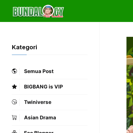
Skip
to
content
Kategori
Semua Post
BIGBANG is VIP
Twiniverse
Asian Drama