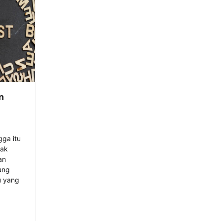
n
gga itu
jak
an
ung
u yang