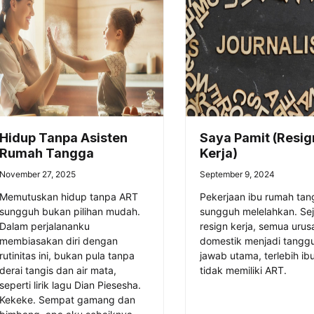
Hidup Tanpa Asisten
Saya Pamit (Resig
Rumah Tangga
Kerja)
November 27, 2025
September 9, 2024
Memutuskan hidup tanpa ART
Pekerjaan ibu rumah tan
sungguh bukan pilihan mudah.
sungguh melelahkan. Se
Dalam perjalananku
resign kerja, semua urus
membiasakan diri dengan
domestik menjadi tangg
rutinitas ini, bukan pula tanpa
jawab utama, terlebih ib
derai tangis dan air mata,
tidak memiliki ART.
seperti lirik lagu Dian Piesesha.
Kekeke. Sempat gamang dan