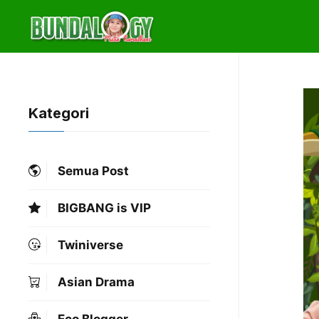
Skip
to
content
Kategori
Semua Post
BIGBANG is VIP
Twiniverse
Asian Drama