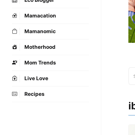
Eco Blogger
Mamacation
Mamanomic
Motherhood
Mom Trends
Live Love
Recipes
i