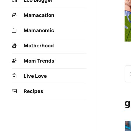
Eco Blogger
Mamacation
Mamanomic
Motherhood
Mom Trends
Live Love
Recipes
g