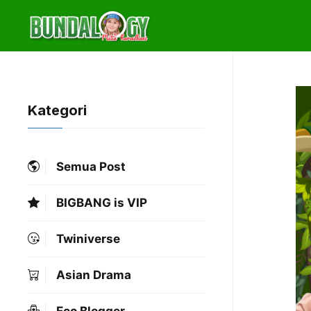
Skip
to
content
Kategori
Semua Post
BIGBANG is VIP
Twiniverse
Asian Drama