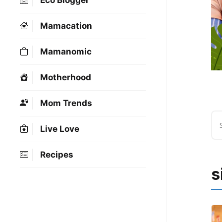
Eco Blogger
Mamacation
Mamanomic
Motherhood
Mom Trends
Live Love
Recipes
s