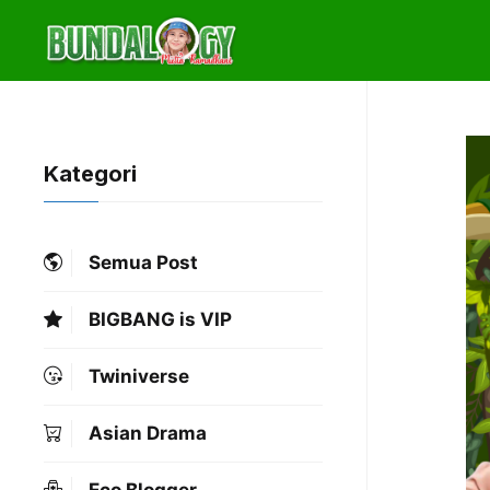
Skip
to
content
Kategori
Semua Post
BIGBANG is VIP
Twiniverse
Asian Drama