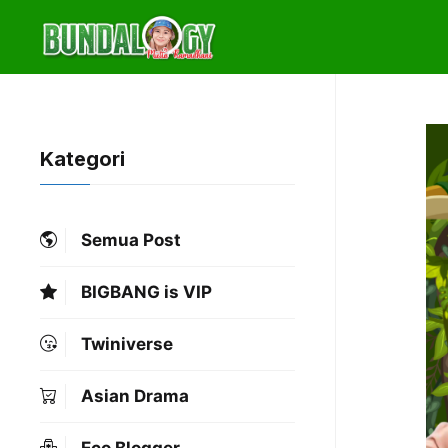
Skip
to
content
Kategori
Semua Post
BIGBANG is VIP
Twiniverse
Asian Drama