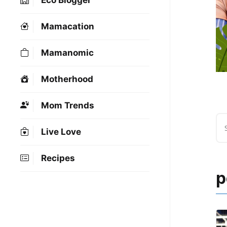
Eco Blogger
Mamacation
Mamanomic
Motherhood
Mom Trends
Live Love
Recipes
p