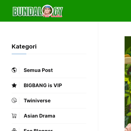
Skip
to
content
Kategori
Semua Post
BIGBANG is VIP
Twiniverse
Asian Drama