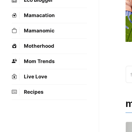
Eco Blogger
Mamacation
Mamanomic
Motherhood
Mom Trends
Live Love
Recipes
m